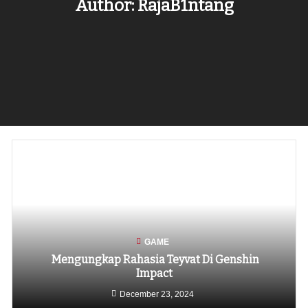
Author:
RajaB1ntang
GAME
Mengungkap Rahasia Teyvat Di Genshin
Impact
December 23, 2024