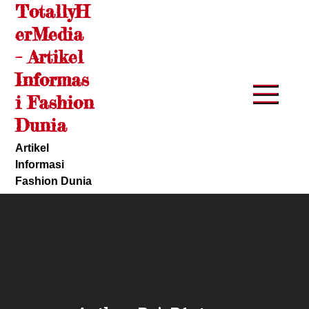
TotallyH
Skip
to
erMedia
content
– Artikel
Informas
i Fashion
Dunia
Artikel
Informasi
Fashion Dunia