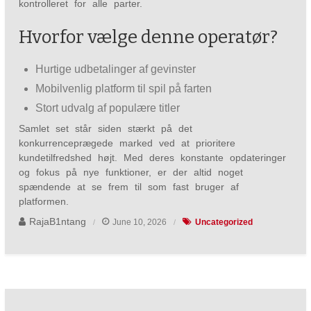
kontrolleret for alle parter.
Hvorfor vælge denne operatør?
Hurtige udbetalinger af gevinster
Mobilvenlig platform til spil på farten
Stort udvalg af populære titler
Samlet set står siden stærkt på det
konkurrenceprægede marked ved at prioritere
kundetilfredshed højt. Med deres konstante opdateringer
og fokus på nye funktioner, er der altid noget
spændende at se frem til som fast bruger af
platformen.
RajaB1ntang
June 10, 2026
Uncategorized