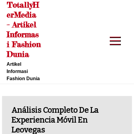
TotallyH
Skip
to
erMedia
content
– Artikel
Informas
i Fashion
Dunia
Artikel
Informasi
Fashion Dunia
Análisis Completo De La
Experiencia Móvil En
Leovegas