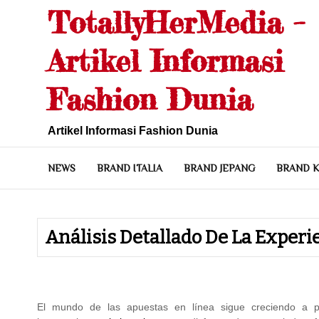
Skip
TotallyHerMedia –
to
content
Artikel Informasi
Fashion Dunia
Artikel Informasi Fashion Dunia
NEWS
BRAND ITALIA
BRAND JEPANG
BRAND 
Análisis Detallado De La Experi
El mundo de las apuestas en línea sigue creciendo a p