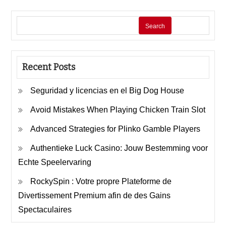
Search
Recent Posts
Seguridad y licencias en el Big Dog House
Avoid Mistakes When Playing Chicken Train Slot
Advanced Strategies for Plinko Gamble Players
Authentieke Luck Casino: Jouw Bestemming voor
Echte Speelervaring
RockySpin : Votre propre Plateforme de
Divertissement Premium afin de des Gains
Spectaculaires