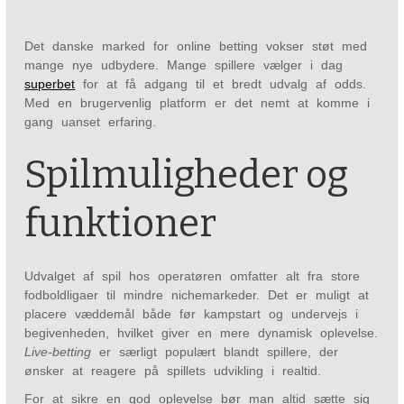
Det danske marked for online betting vokser støt med
mange nye udbydere. Mange spillere vælger i dag
superbet
for at få adgang til et bredt udvalg af odds.
Med en brugervenlig platform er det nemt at komme i
gang uanset erfaring.
Spilmuligheder og
funktioner
Udvalget af spil hos operatøren omfatter alt fra store
fodboldligaer til mindre nichemarkeder. Det er muligt at
placere væddemål både før kampstart og undervejs i
begivenheden, hvilket giver en mere dynamisk oplevelse.
Live-betting
er særligt populært blandt spillere, der
ønsker at reagere på spillets udvikling i realtid.
For at sikre en god oplevelse bør man altid sætte sig