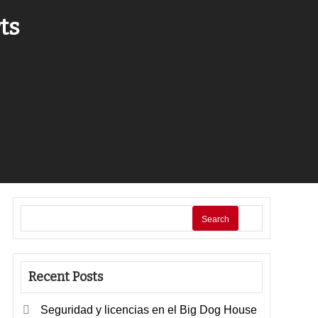
ts
Search
Recent Posts
Seguridad y licencias en el Big Dog House