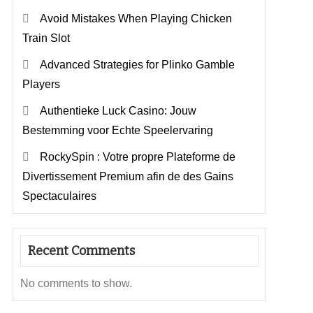
Avoid Mistakes When Playing Chicken
Train Slot
Advanced Strategies for Plinko Gamble
Players
Authentieke Luck Casino: Jouw
Bestemming voor Echte Speelervaring
RockySpin : Votre propre Plateforme de
Divertissement Premium afin de des Gains
Spectaculaires
Recent Comments
No comments to show.