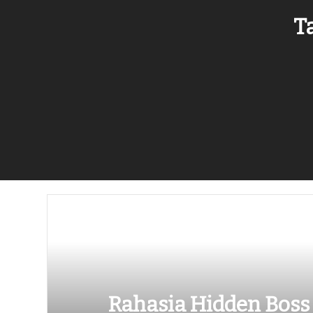
T
Rahasia Hidden Bos