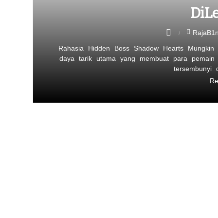
DiL
on
RajaB1n
Rahasia
Rahasia Hidden Boss Shadow Hearts Mungkin
daya tarik utama yang membuat para pemain 
Hidden
tersembunyi 
Boss
Re
Shadow
Hearts
Mungkin
diLewatkan