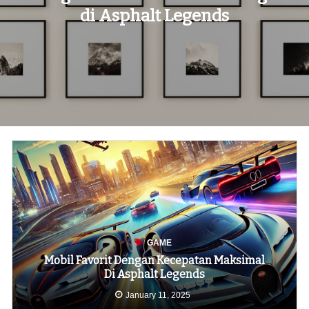
di Asphalt Legends
GAME
Mobil Favorit Dengan Kecepatan Maksimal
Di Asphalt Legends
January 11, 2025