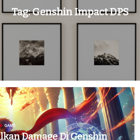
Tag:
Genshin Impact DPS
GAME
alkan Damage Di Genshin