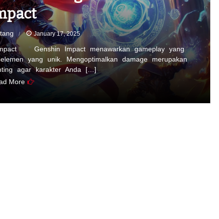
mpact
tang
January 17, 2025
n Impact Genshin Impact menawarkan gameplay yang
 elemen yang unik. Mengoptimalkan damage merupakan
ting agar karakter Anda […]
ad More