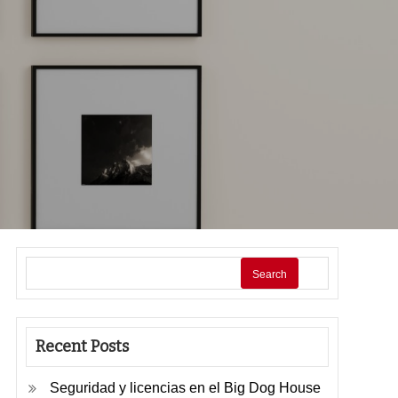
Search
Recent Posts
Seguridad y licencias en el Big Dog House