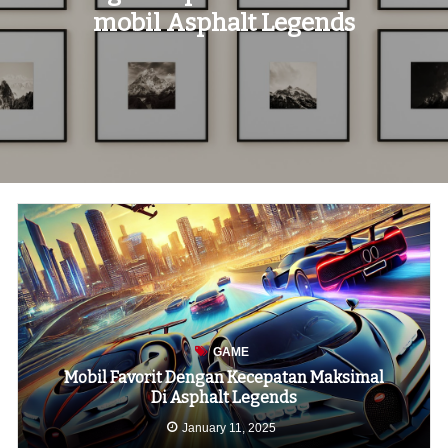
mobil Asphalt Legends
GAME
Mobil Favorit Dengan Kecepatan Maksimal
Di Asphalt Legends
January 11, 2025