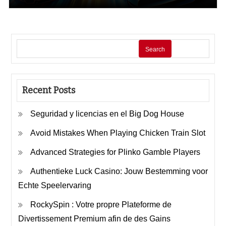
Search
Recent Posts
Seguridad y licencias en el Big Dog House
Avoid Mistakes When Playing Chicken Train Slot
Advanced Strategies for Plinko Gamble Players
Authentieke Luck Casino: Jouw Bestemming voor
Echte Speelervaring
RockySpin : Votre propre Plateforme de
Divertissement Premium afin de des Gains