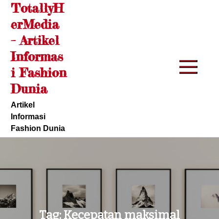
TotallyH
Skip
to
erMedia
content
– Artikel
Informas
i Fashion
Dunia
Artikel
Informasi
Fashion Dunia
Tag:
Kecepatan maksimal