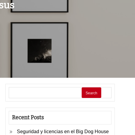
ssus
Search
Recent Posts
Seguridad y licencias en el Big Dog House