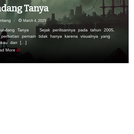
dang Tanya
ntang
March 4, 2025
gundang Tanya Sejak perilisannya pada tahun 2005,
perhatian pemain tidak hanya karena visualnya yang
kau dan […]
ad More