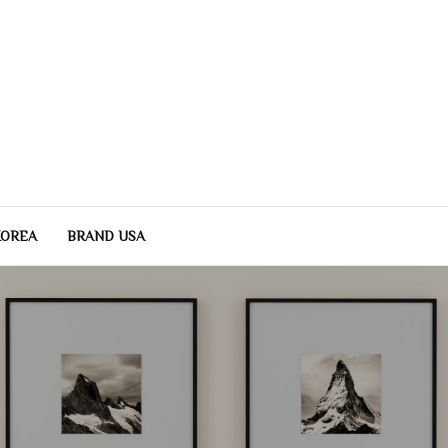
KOREA
BRAND USA