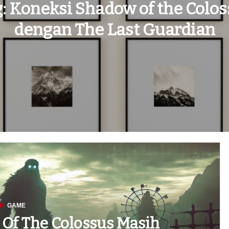
g:
Koneksi Shadow of the Colo
dengan The Last Guardian
GAME
Of The Colossus Masih