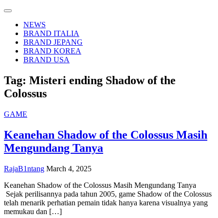
NEWS
BRAND ITALIA
BRAND JEPANG
BRAND KOREA
BRAND USA
Tag:
Misteri ending Shadow of the
Colossus
GAME
Keanehan Shadow of the Colossus Masih
Mengundang Tanya
on
RajaB1ntang
March 4, 2025
Keanehan
Keanehan Shadow of the Colossus Masih Mengundang Tanya
Shadow
Sejak perilisannya pada tahun 2005, game Shadow of the Colossus
of
telah menarik perhatian pemain tidak hanya karena visualnya yang
the
memukau dan […]
Colossus