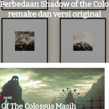
Perbedaan Shadow of the Col
remake dan versi original
GAME
Of The Colossus Masih