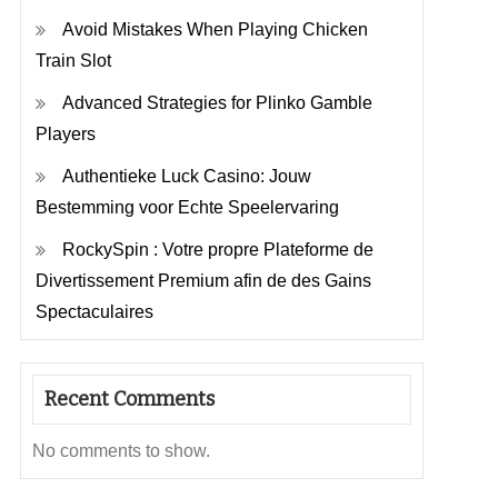
Avoid Mistakes When Playing Chicken
Train Slot
Advanced Strategies for Plinko Gamble
Players
Authentieke Luck Casino: Jouw
Bestemming voor Echte Speelervaring
RockySpin : Votre propre Plateforme de
Divertissement Premium afin de des Gains
Spectaculaires
Recent Comments
No comments to show.