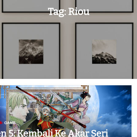
Tag:
Riou
GAME
 5: Kembali Ke Akar Seri