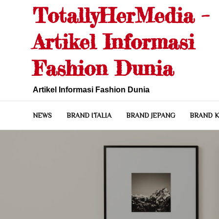
Skip
TotallyHerMedia –
to
content
Artikel Informasi
Fashion Dunia
Artikel Informasi Fashion Dunia
NEWS
BRAND ITALIA
BRAND JEPANG
BRAND 