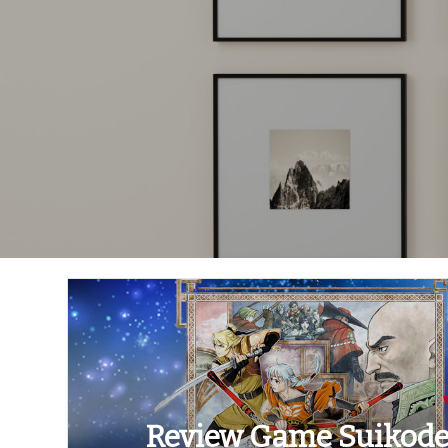
Review Game Suikoden