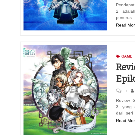
Pendapat
Game
2, adala
Suikod
penerus 
4:
Read Mor
Petual
di
Lautan
yang
GAME
Revi
Memec
Pendap
Epik
on
Review
Review G
3, yang d
Game
dari ser
Suikod
Read Mor
3:
Evolusi