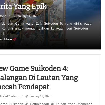
rita Yang Epik
tang
January 11, 2025
dengan Cerita yang Epik Suikoden 5, yang dirilis pada
a Konami untuk mengembalikan kejayaan seri Suikoden
[…]
ad More
ew Game Suikoden 4:
alangan Di Lautan Yang
ecah Pendapat
RajaB1ntang
January 11, 2025
ame Suikoden 4: Petualangan di Lautan yang Memecah