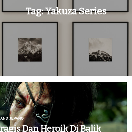
Tag:
Yakuza Series
AND JEPANG
ragis Dan Heroik Di Balik