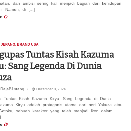
natan, dan ambisi sering kali menjadi bagian dari kehidupan
ri. Namun, di […]
abatan
e
 JEPANG
BRAND USA
gupas Tuntas Kisah Kazuma
u: Sang Legenda Di Dunia
uza
RajaB1ntang
December 8, 2024
pas
 Tuntas Kisah Kazuma Kiryu: Sang Legenda di Dunia
azuma Kiryu adalah protagonis utama dari seri Yakuza atau
otoku, sebuah karakter yang telah menjadi ikon dalam
]
a
e