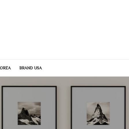
KOREA
BRAND USA