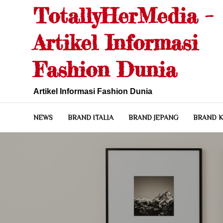
Skip
TotallyHerMedia –
to
content
Artikel Informasi
Fashion Dunia
Artikel Informasi Fashion Dunia
NEWS
BRAND ITALIA
BRAND JEPANG
BRAND 