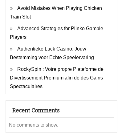
Avoid Mistakes When Playing Chicken
Train Slot
Advanced Strategies for Plinko Gamble
Players
Authentieke Luck Casino: Jouw
Bestemming voor Echte Speelervaring
RockySpin : Votre propre Plateforme de
Divertissement Premium afin de des Gains
Spectaculaires
Recent Comments
No comments to show.