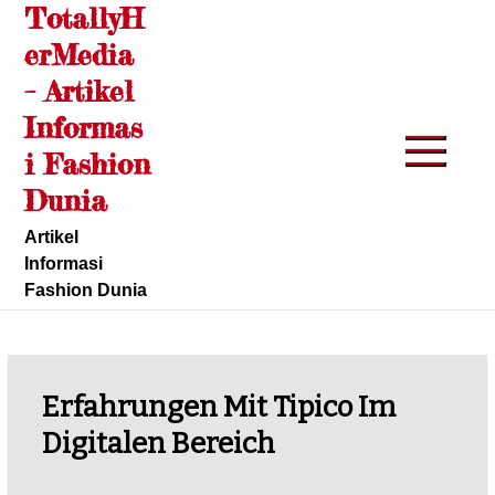
TotallyH
Skip
to
erMedia
content
– Artikel
Informas
i Fashion
Dunia
Artikel
Informasi
Fashion Dunia
Erfahrungen Mit Tipico Im
Digitalen Bereich