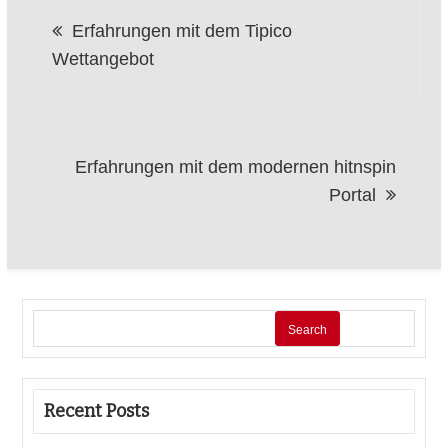
Post
Erfahrungen mit dem Tipico
navigation
Wettangebot
Erfahrungen mit dem modernen hitnspin
Portal
Search
Recent Posts