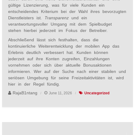
gültige Lizenzierung, was für viele Kunden ein
entscheidendes Kriterium bei der Wahl ihres bevorzugten
Dienstleisters ist.
Transparenz
und ein
verantwortungsvoller Umgang mit dem Spielbudget
stehen hierbei jederzeit im Fokus der Betreiber.
Abschließend lässt sich festhalten, dass die
kontinuierliche Weiterentwicklung der mobilen App das
Erlebnis deutlich verbessert hat. Kunden können
jederzeit auf ihre Konten zugreifen, Einzahlungen
vornehmen oder sich über aktuelle Bonusaktionen
informieren. Wer auf der Suche nach einer stabilen und
seriösen Umgebung für seine Freizeitaktivitäten ist, wird
hier in der Regel fündig.
RajaB1ntang
June 11, 2026
Uncategorized