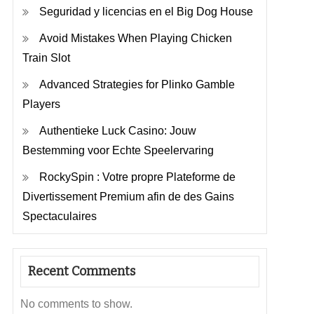
Seguridad y licencias en el Big Dog House
Avoid Mistakes When Playing Chicken
Train Slot
Advanced Strategies for Plinko Gamble
Players
Authentieke Luck Casino: Jouw
Bestemming voor Echte Speelervaring
RockySpin : Votre propre Plateforme de
Divertissement Premium afin de des Gains
Spectaculaires
Recent Comments
No comments to show.