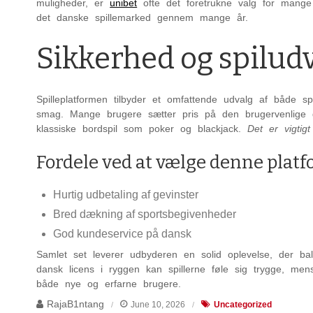
muligheder, er
unibet
ofte det foretrukne valg for mange 
det danske spillemarked gennem mange år.
Sikkerhed og spilud
Spilleplatformen tilbyder et omfattende udvalg af både spo
smag. Mange brugere sætter pris på den brugervenlige g
klassiske bordspil som poker og blackjack.
Det er vigtigt
Fordele ved at vælge denne plat
Hurtig udbetaling af gevinster
Bred dækning af sportsbegivenheder
God kundeservice på dansk
Samlet set leverer udbyderen en solid oplevelse, der b
dansk licens i ryggen kan spillerne føle sig trygge, men
både nye og erfarne brugere.
RajaB1ntang
June 10, 2026
Uncategorized