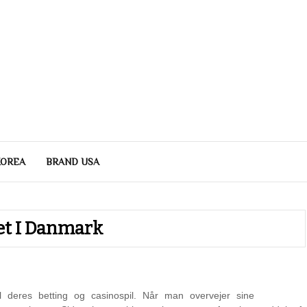
KOREA
BRAND USA
et I Danmark
il deres betting og casinospil. Når man overvejer sine