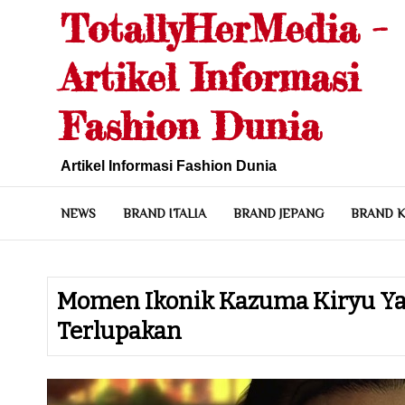
Skip
TotallyHerMedia –
to
content
Artikel Informasi
Fashion Dunia
Artikel Informasi Fashion Dunia
NEWS
BRAND ITALIA
BRAND JEPANG
BRAND 
Momen Ikonik Kazuma Kiryu Ya
Terlupakan