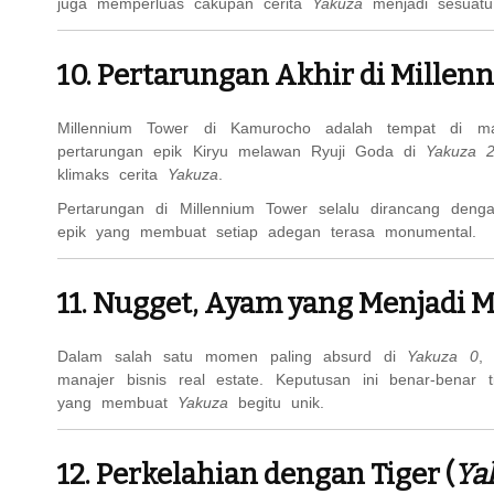
juga memperluas cakupan cerita
Yakuza
menjadi sesuatu 
10. Pertarungan Akhir di Millen
Millennium Tower di Kamurocho adalah tempat di m
pertarungan epik Kiryu melawan Ryuji Goda di
Yakuza 
klimaks cerita
Yakuza
.
Pertarungan di Millennium Tower selalu dirancang denga
epik yang membuat setiap adegan terasa monumental.
11. Nugget, Ayam yang Menjadi M
Dalam salah satu momen paling absurd di
Yakuza 0
,
manajer bisnis real estate. Keputusan ini benar-benar 
yang membuat
Yakuza
begitu unik.
12. Perkelahian dengan Tiger (
Ya