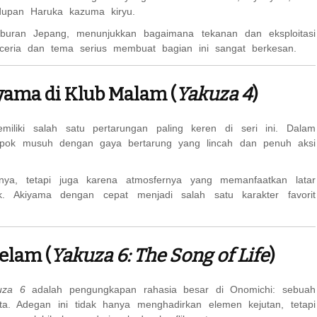
dupan Haruka kazuma kiryu.
iburan Jepang, menunjukkan bagaimana tekanan dan eksploitasi
ceria dan tema serius membuat bagian ini sangat berkesan.
yama di Klub Malam (
Yakuza 4
)
miliki salah satu pertarungan paling keren di seri ini. Dalam
pok musuh dengan gaya bertarung yang lincah dan penuh aksi
snya, tetapi juga karena atmosfernya yang memanfaatkan latar
 Akiyama dengan cepat menjadi salah satu karakter favorit
elam (
Yakuza 6: The Song of Life
)
uza 6
adalah pengungkapan rahasia besar di Onomichi: sebuah
ta. Adegan ini tidak hanya menghadirkan elemen kejutan, tetapi