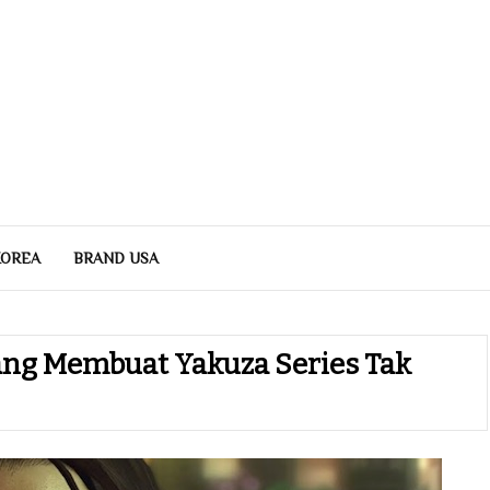
KOREA
BRAND USA
ng Membuat Yakuza Series Tak