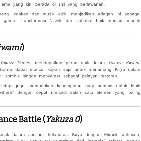
 lama yang kini berada di sisi yang berlawanan.
kang ledakan dan musik epik, menjadikan adegan ini sebagai
o game. Transformasi Nishiki dari sahabat baik menjadi musuh
iwami
)
Yakuza Series
, mendapatkan peran unik dalam
Yakuza Kiwami
, Majima dapat muncul kapan saja untuk menantang Kiryu dalam
adi zombie hingga menyamar sebagai pelayan restoran.
tetapi juga memberikan kesempatan bagi pemain untuk lebih
ywhere” dengan cepat menjadi salah satu elemen yang paling
ance Battle (
Yakuza 0
)
k dalam seri ini: kolaborasi Kiryu dengan Miracle Johnson,