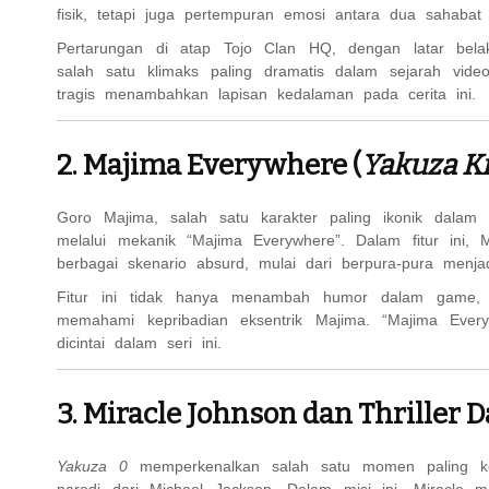
fisik, tetapi juga pertempuran emosi antara dua sahabat
Pertarungan di atap Tojo Clan HQ, dengan latar bela
salah satu klimaks paling dramatis dalam sejarah vide
tragis menambahkan lapisan kedalaman pada cerita ini.
2. Majima Everywhere (
Yakuza K
Goro Majima, salah satu karakter paling ikonik dalam
melalui mekanik “Majima Everywhere”. Dalam fitur ini
berbagai skenario absurd, mulai dari berpura-pura menj
Fitur ini tidak hanya menambah humor dalam game, 
memahami kepribadian eksentrik Majima. “Majima Ever
dicintai dalam seri ini.
3. Miracle Johnson dan Thriller D
Yakuza 0
memperkenalkan salah satu momen paling koca